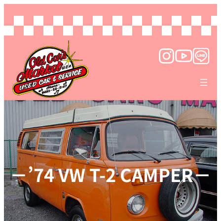
－’74 VW T-2 CAMPER－