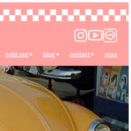
sold out
blog
contact
map