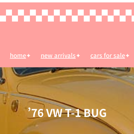
home
new arrivals
cars for sale
’76 VW T-1 BUG